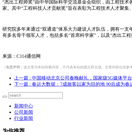
“杰出工程师奖”由中华国际科学交流基金会组织，由工程技术各领
家。其中“工程科技人才贡献奖”旨在表彰为工程技术人才聚集
研究院多年来通过“双通道”体系大力建设人才队伍，拥有一支年
有多名骨干领军人才，包括多名“首席科学家”，以及“杰出工程
来源：C114通信网
（
免责声明
：
该文章为本站转载内容，不代表本站的观点和立场。文章内容仅供参考，若涉
上一篇
: 中国移动北京公司春晚献礼，国家级5G媒体平
下一篇
: 春运大数据：7成旅客以家为目的地 90后成为
新闻中心
公司新闻
行业新闻
为你推荐