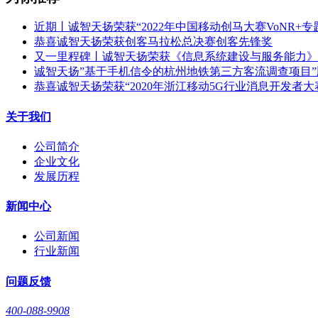
近期丨诚智天扬荣获“2022年中国移动创马大赛VoNR+专
恭喜诚智天扬荣获创客马拉松总决赛创客先锋奖
又一里程碑丨诚智天扬荣获《信息系统建设与服务能力》C
诚智天扬”基于手机信令的杭州地铁第三方客流调查项目
恭喜诚智天扬荣获“2020年浙江移动5G行业消息开发者大
关于我们
公司简介
企业文化
发展历程
新闻中心
公司新闻
行业新闻
问题反馈
400-088-9908