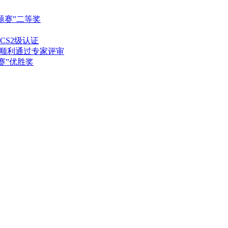
题赛”二等奖
S2级认证
”顺利通过专家评审
赛”优胜奖