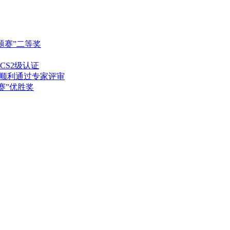
题赛”二等奖
S2级认证
”顺利通过专家评审
赛”优胜奖