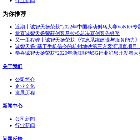
行业新闻
为你推荐
近期丨诚智天扬荣获“2022年中国移动创马大赛VoNR+专
恭喜诚智天扬荣获创客马拉松总决赛创客先锋奖
又一里程碑丨诚智天扬荣获《信息系统建设与服务能力》C
诚智天扬”基于手机信令的杭州地铁第三方客流调查项目
恭喜诚智天扬荣获“2020年浙江移动5G行业消息开发者大
关于我们
公司简介
企业文化
发展历程
新闻中心
公司新闻
行业新闻
问题反馈