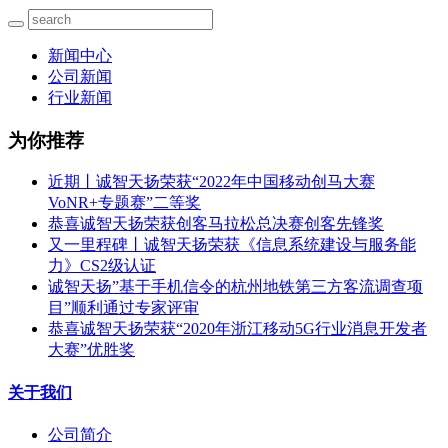
新闻中心
公司新闻
行业新闻
为你推荐
近期丨诚智天扬荣获“2022年中国移动创马大赛
VoNR+专题赛”二等奖
恭喜诚智天扬荣获创客马拉松总决赛创客先锋奖
又一里程碑丨诚智天扬荣获《信息系统建设与服务能
力》CS2级认证
诚智天扬”基于手机信令的杭州地铁第三方客流调查项
目”顺利通过专家评审
恭喜诚智天扬荣获“2020年浙江移动5G行业消息开发者
大赛”优胜奖
关于我们
公司简介